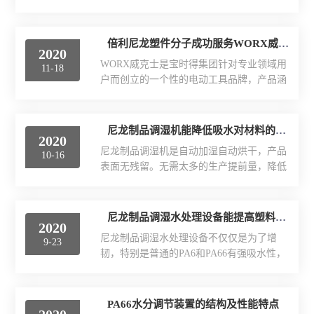
精密是一家专注于PA尼龙塑料制品调湿技术
性回跳大，故收缩也可适量的减小，料温
公司，集研发、生产、销售于一体的高新技
高、收缩大，但方向性小，因此在成型时调
术企业。此次为时二天（12月21日-22日）
倍利尼龙塑件分子成功服务WORX威克士品牌
整模温、压力、注塑速度及冷却时间等诸因
2020
的参展，倍利精密公司主要展示了尼龙塑料
素也可适当改变塑件收缩情况。尼龙镶件调
WORX威克士是宝时得集团针对专业领域用
11-18
制品调湿技术，精益生产工艺，引起了很多
湿改性设备具有良好的机械性能...
户而创立的一个性的电动工具品牌，产品涵
参展者的强烈兴趣和广泛关注。
盖金工，木工和石工等系列。WORX威克士
一直致力于向用户传递专业性、可靠性、高
品质和高效率的内涵，旨在通过不断的创
尼龙制品调湿机能降低吸水对材料的影响
2020
新，给用户带去体验和价值。2020年4月，
尼龙制品调湿机是自动加湿自动烘干，产品
10-16
经过前期大量的筹备工作，倍利精密尼龙塑
表面无残留。无需太多的生产提前量，降低
件分子处理设备陆续为宝时得集团旗下
在制品库存数量，有效降低企业资金风险和
WORX威克士系列产品提供处理设备，通过
集约大量的场地仓库面积。设备数据采用曲
多方技术生产等部门的频繁交流，时隔半
线管理，能够给客户提供有效而直观的处理
尼龙制品调湿水处理设备能提高塑料零件的柔韧性
年，倍利精密于11月份发布第七代尼龙分子
2020
数据以及产品的含水率数据，开机采用密码
系统软件升级包。倍利尼龙塑件分子处理设
尼龙制品调湿水处理设备不仅仅是为了增
9-23
权限管理，使用专人管理，避免乱操作乱开
备始终坚持“以客户为...
韧，特别是普通的PA6和PA66有强吸水性，
机。一般调湿处理不仅仅是为了增韧，特别
吸水会导致性能变化，只有在使用环境的温
是普通的PA6和PA66有强吸水性，吸水会导
湿度下达到吸湿平衡才能有更稳定的力学性
致性能变化，只有在使用环境的温湿度下达
能，从而在短时间内就可以使制品更稳定。
PA66水分调节装置的结构及性能特点
到吸湿平衡才能有更稳定的力学性能，从而