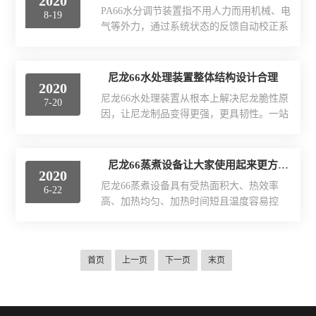
2020
水对改性尼龙是一种增塑剂，尼龙吸水以后
在短时间内就可以使制品更稳定。既然调湿
PA66水分调节装置指不用人力而用机械、电
8-19
就破坏了分子间的氢键，削弱了尼龙分子间
处理能够使制品韧性...
气等外力，通过系统状态的反馈自动校正系
的相互作用力，起到了增塑的作用，从而导
统的误差，使诸如速度、温度、电压或位置
致了尼龙的强度和模量的下降，吸水后尼龙
等参量保持恒定或在给定范围之内的装置，
的韧性增强是因为吸水后尼龙的结构变的稳
或者装置由微电脑、芯片控制自动调节。自
尼龙66水处理装置整体结构设计合理
定了，所以韧性增强。尼龙塑料产品在高温
2020
动是指不用人力而用机械、电气等装置直接
下与空气接触时经常会发生氧化变色，并易
尼龙66水处理装置从根本上解决尼龙脆性原
7-20
操作的，或自己主动。调节是指通过系统状
于吸收水分并在空气中...
因，让尼龙制品变得更强，更具韧性。一站
态的反馈校正系统的误差，使诸如速度、温
式解决吸水，干燥，表面洁净，确保尼龙制
度、电压或位置等参量保持恒定或在给定范
品在使用过程中不会因尼龙吸湿产生制品变
围之内的过程(现在的技术*可以自动化)。
形、强度下降、尺寸不稳定等缺陷。尼龙66
尼龙66蒸煮设备让大家使用起来更方便舒适
PA66水分调节装置外形简单，易加工制作，
2020
水处理是近十多年来发展起来的材料，尤其
易简单操作，将一调整螺栓、二调整螺栓及
尼龙66蒸煮设备具有受热面积大、热效率
6-22
是在当时以塑代钢以塑代木的口号中*，十
三调整螺栓与调...
高、加热均匀、加热时间短且温度容易控
几年我们感觉到生活翻天覆地的变化，尤其
制；锅体内外壳均为不锈钢材料制造，符合
是在制品或设备上大家可以注意到现在塑料
卫生要求并且安全、附件齐全、外形美观、
制品正在向高科技领域挺近，而金属制品则
安装及操作简单方便、安全可靠。调湿处理
越来越滑向低端，所使用的设备都趋向于智
首页
上一页
下一页
末页
是指将刚脱模的制品在热水中处理，可以讲
能化，以减少自重和体积为核心，让大家使
制品隔绝空气，防止氧化，加快吸湿平衡，
用起来更方便更舒适。...
是制品尺寸稳定。尼龙要进行调湿处理是因
为尼龙在高温下与空气接触易氧化变色（尼