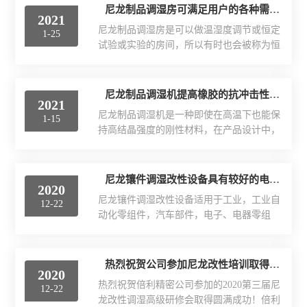
尼龙塑件强制吸水装置
尼龙制品调湿房可满足用户的各种需要
2021
尼龙制品调湿房是可以做温湿度调节或恒定
1-25
尼龙制品调湿机
试验或实验的房间，所以有时也会被称为恒
温恒湿实验房或者恒温恒湿房，本设备适用
PA改性软化处理法
于大型产品或大型零部件、量大推车类产品
或配件做试验及实验用，如尼龙制品、塑胶
尼龙制品调湿机提高橡胶的抗冲击性能
PA6/66蒸煮增湿设备
2021
制品、汽车成品或半成品、电子电器件、塑
尼龙制品调湿机是一种即使在高温下也能保
1-15
料、化工、制药工业等产品做恒温、恒湿、
尼龙镶件快速吸湿机
持高结晶强度的刚性材料，在产品设计中，
低温、低湿、高温、高湿、高低温变化、恒
为了提高尼龙制品的力学性能，经常添加各
定湿热变化、高低温交变湿热变化等试验。
小型尼龙PA调湿机
种改性剂，玻璃纤维是一种常见的添加剂，
一般调湿处理不仅仅是为了增韧，特别是普
有时为了提高橡胶的抗冲击性能。为使产品
尼龙镶件调湿改性设备具有较好的电绝缘性
通的PA6和PA66有强吸水性，吸水会导致性
2020
新型尼龙吸湿增韧设备
性能尽可能稳定，尽可能进行调湿处理，由
能变化，只有在使用环境的温湿度下达到吸
尼龙镶件调湿改性设备适用于工业，工业自
12-22
于吸湿性强，吸湿前后性能会发生变化，为
湿平衡才能有更稳定...
动化零组件，汽车部件，电子、电器零组
了保证所有性能指标到达用户手中时都是合
件，塑料、化工业，食品业，制药工业及相
格的，我们加快了吸湿速度，水分饱和后吸
关产品之耐热、耐湿、耐寒、耐干性能及研
水不再继续，性能指标不再变化，同时，由
发，质量管理工程之试验规范。设备保持压
热烈祝贺公司参加尼龙改性培训取得圆满成功
于采用了调湿处理，提高了产品的韧性，性
2020
力及时间对收缩也影响较大，压力大、时间
能也会得到一定程度的提高。将制品放入尼
热烈祝贺倍利精密公司参加的2020第三届尼
12-22
长的则收缩小但方向性大，注塑压力高，熔
龙制品调湿机中进行湿度调...
龙改性调湿高级研修会取得圆满成功！倍利
融料粘度差小，层间剪切应力小，脱模后弹