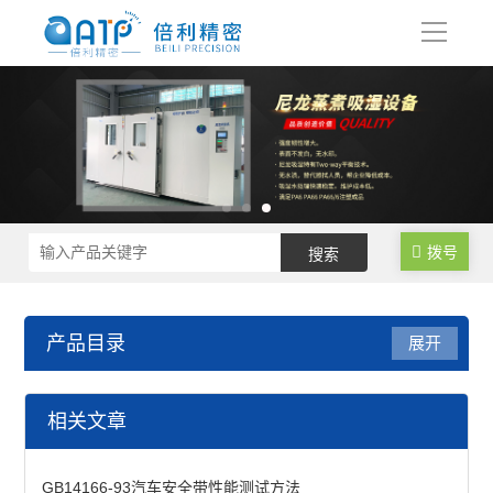
导
航
拨号
产品目录
展开
尼龙制品调湿水处理设备
相关文章
尼龙塑料调湿设备
GB14166-93汽车安全带性能测试方法