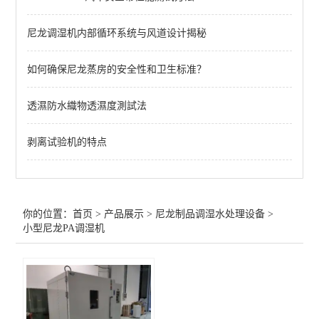
尼龙塑件强制吸水装置
尼龙调湿机内部循环系统与风道设计揭秘
尼龙制品调湿机
如何确保尼龙蒸房的安全性和卫生标准？
PA改性软化处理法
PA6/66蒸煮增湿设备
透濕防水織物透濕度測試法
尼龙镶件快速吸湿机
剥离试验机的特点
小型尼龙PA调湿机
查看全部 >>
你的位置：
首页
>
产品展示
>
尼龙制品调湿水处理设备
>
小型尼龙PA调湿机