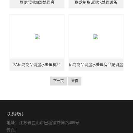
尼龙增湿加湿处理房
尼龙制品调湿水处理设备
PA尼龙制品调湿水处理机24
尼龙制品调湿水处理房尼龙调湿
处理设备5
下一页
末页
联系我们
地址：江苏省昆山市巴城镇益伸路489号
传真：