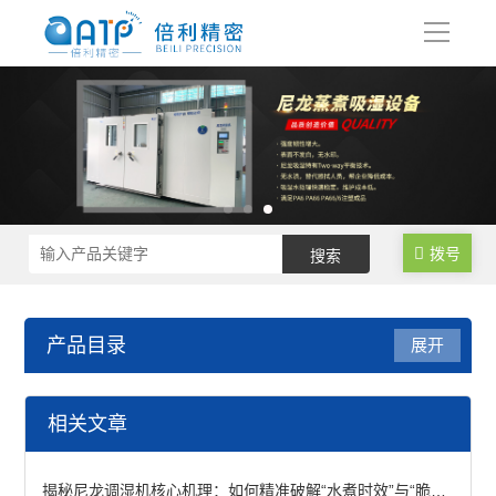
导
航
拨号
产品目录
展开
尼龙制品调湿水处理设备
相关文章
尼龙塑料调湿设备
揭秘尼龙调湿机核心机理：如何精准破解“水煮时效”与“脆断”难题？