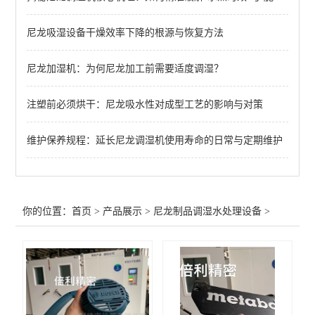
尼龙塑件强制吸水装置
尼龙吸湿设备干燥效率下降的根源与恢复方法
尼龙制品调湿机
尼龙加湿机：为何尼龙加工前需要适度调湿？
PA改性软化处理法
PA6/66蒸煮增湿设备
注塑前必须烘干：尼龙吸水性对成型工艺的影响与对策
尼龙镶件快速吸湿机
维护保养规程：延长尼龙调湿机使用寿命的日常与定期维护
小型尼龙PA调湿机
查看全部 >>
你的位置：
首页
>
产品展示
>
尼龙制品调湿水处理设备
>