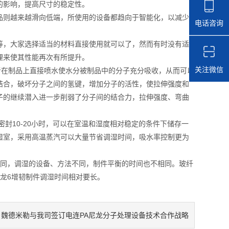
的影响，提高尺寸的稳定性。
则越来越滑向低端，所使用的设备都趋向于智能化，以减少
电话咨询
，大家选择适当的材料直接使用就可以了，然而有时没有适
理来使其性能再次有所提升。
关注微信
者在制品上直接喷水使水分被制品中的分子充分吸收，从而可以
结合，破坏分子之间的氢键，增加分子的活性，使拉伸强度和
子的继续潜入进一步削弱了分子间的结合力，拉伸强度、弯曲
10-20小时，可以在室温和湿度相对稳定的条件下储存一
湿室，采用高温蒸汽可以大量节省调湿时间，吸水率控制更为
同，调湿的设备、方法不同，制件平衡的时间也不相同。玻纤
龙6增韧制件调湿时间相对要长。
魏德米勒与我司签订电连PA尼龙分子处理设备技术合作战略
：