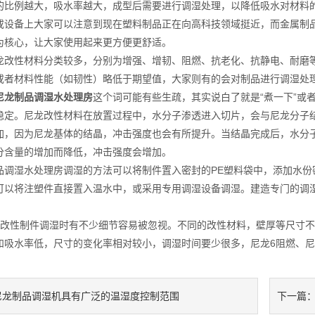
的比例越大，吸水率越大，成型后需要进行调湿处理，以降低吸水对材料
备上大家可以注意到现在塑料制品正在向高科技领域挺近，而金属制品
为核心，让大家使用起来更方便更舒适。
性材料分类较多，分别为增强、增韧、阻燃、抗老化、抗静电、耐磨等
或者材料性能（如韧性）略低于期望值，大家则有的会对制品进行调湿处
尼龙制品调湿水处理房
这个词可能有些生疏，其实说白了就是“煮一下”或
稳定。尼龙改性材料在放置过程中，水分子渗透进入切片，会与尼龙分子
加，因为尼龙基体的结晶，冲击强度也会有所提升。当结晶完成后，水分
分含量的增加而降低，冲击强度会增加。
湿水处理房调湿的方法可以将制件置入密封的PE塑料袋中，添加水份密封
可以将注塑件直接置入温水中，或采用专用调湿设备调湿。建造专门的调
性制件调湿时有不少细节容易被忽视。不同的改性材料，壁厚等尺寸不
和吸水率低，尺寸的变化率相对较小，调湿时间要少很多，尼龙6阻燃、尼
尼龙制品调湿机具有广泛的温湿度控制范围
下一篇