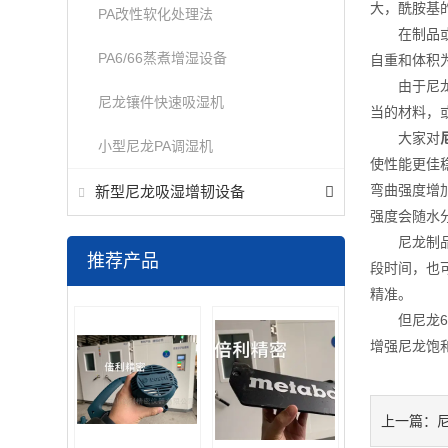
大，酰胺基
PA改性软化处理法
在制品或设
PA6/66蒸煮增湿设备
自重和体积
由于尼龙改
尼龙镶件快速吸湿机
当的材料，
大家对
小型尼龙PA调湿机
使性能更佳
弯曲强度增
新型尼龙吸湿增韧设备
强度会随水
尼龙制品调
推荐产品
段时间，也
精准。
但尼龙6改
增强尼龙饱
上一篇：