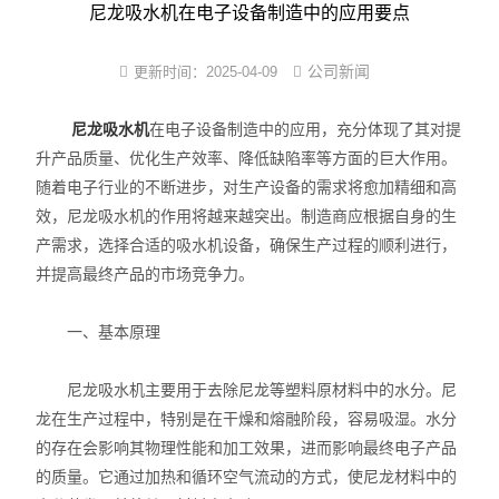
尼龙塑件强制吸水装置
尼龙吸水机在电子设备制造中的应用要点
尼龙制品调湿机
公司新闻
更新时间：
2025-04-09
PA改性软化处理法
尼龙吸水机
在电子设备制造中的应用，充分体现了其对提
升产品质量、优化生产效率、降低缺陷率等方面的巨大作用。
PA6/66蒸煮增湿设备
随着电子行业的不断进步，对生产设备的需求将愈加精细和高
尼龙镶件快速吸湿机
效，尼龙吸水机的作用将越来越突出。制造商应根据自身的生
产需求，选择合适的吸水机设备，确保生产过程的顺利进行，
小型尼龙PA调湿机
并提高最终产品的市场竞争力。
新型尼龙吸湿增韧设备
一、基本原理
尼龙吸水机主要用于去除尼龙等塑料原材料中的水分。尼
龙在生产过程中，特别是在干燥和熔融阶段，容易吸湿。水分
的存在会影响其物理性能和加工效果，进而影响最终电子产品
的质量。它通过加热和循环空气流动的方式，使尼龙材料中的