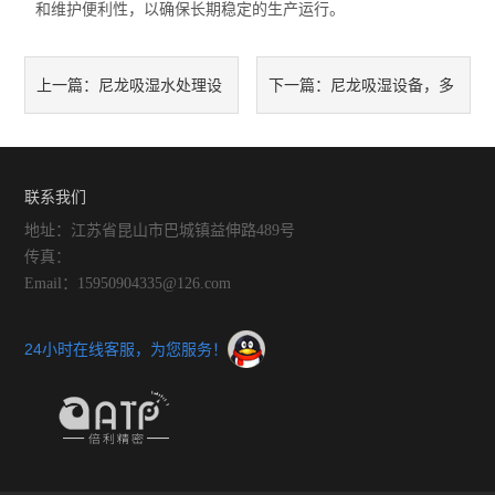
和维护便利性，以确保长期稳定的生产运行。
尼龙吸湿水处理设
尼龙吸湿设备，多
上一篇：
下一篇：
备如何减少废品率与返工率？
行业的“得力助手”
联系我们
地址：江苏省昆山市巴城镇益伸路489号
传真：
Email：15950904335@126.com
24小时在线客服，为您服务！