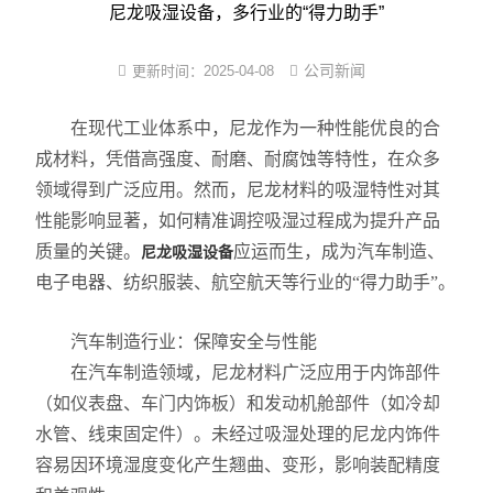
尼龙塑件强制吸水装置
尼龙吸湿设备，多行业的“得力助手”
尼龙制品调湿机
公司新闻
更新时间：
2025-04-08
PA改性软化处理法
在现代工业体系中，尼龙作为一种性能优良的合
PA6/66蒸煮增湿设备
成材料，凭借高强度、耐磨、耐腐蚀等特性，在众多
领域得到广泛应用。然而，尼龙材料的吸湿特性对其
尼龙镶件快速吸湿机
性能影响显著，如何精准调控吸湿过程成为提升产品
质量的关键。
应运而生，成为汽车制造、
尼龙吸湿设备
小型尼龙PA调湿机
电子电器、纺织服装、航空航天等行业的“得力助手”。
新型尼龙吸湿增韧设备
汽车制造行业：保障安全与性能
在汽车制造领域，尼龙材料广泛应用于内饰部件
（如仪表盘、车门内饰板）和发动机舱部件（如冷却
水管、线束固定件）。未经过吸湿处理的尼龙内饰件
容易因环境湿度变化产生翘曲、变形，影响装配精度