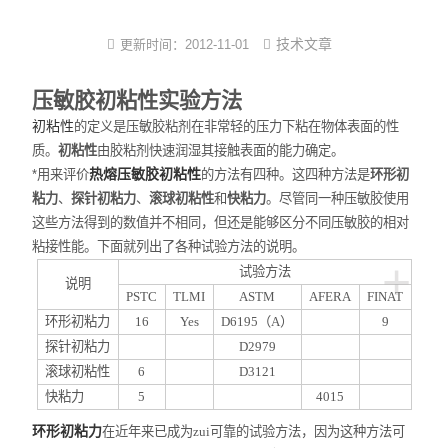
尼龙塑件强制吸水装置
技术文章
更新时间：
2012-11-01
尼龙制品调湿机
压敏胶初粘性实验方法
PA改性软化处理法
初粘性
的定义是压敏胶粘剂在非常轻的压力下粘在物体表面的性
PA6/66蒸煮增湿设备
质。
初粘性
由胶粘剂快速润湿其接触表面的能力确定。
热熔压敏胶初粘性
*用来评价
的方法有四种。这四种方法是
环形初
尼龙镶件快速吸湿机
粘力
、
探针初粘力
、
滚球初粘性
和
快粘力
。尽管同一种压敏胶使用
这些方法得到的数值并不相同，但还是能够区分不同压敏胶的相对
小型尼龙PA调湿机
粘接性能。下面就列出了各种试验方法的说明。
+
试验方法
新型尼龙吸湿增韧设备
说明
PSTC
TLMI
ASTM
AFERA
FINAT
环形初粘力
16
Yes
D6195
（
A
）
9
探针初粘力
D2979
滚球初粘性
6
D3121
快粘力
5
4015
环形初粘力
在近年来已成为zui可靠的试验方法，因为这种方法可