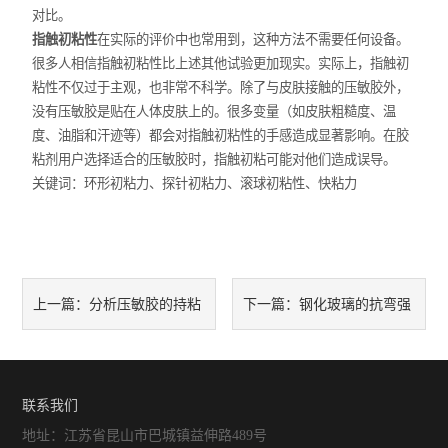
对比。
指触初粘性
在实际的评价中也常用到，这种方法不需要任何设备。
很多人相信指触初粘性比上述其他试验更加现实。实际上，指触初
粘性不仅过于主观，也非常不科学。除了与皮肤接触的压敏胶外，
没有压敏胶是贴在人体皮肤上的。很多变量（如皮肤粗糙度、温
度、油脂和汗迹等）都会对指触初粘性的手感造成显著影响。在胶
粘剂用户选择适合的压敏胶时，指触初粘可能对他们造成误导。
关键词：
环形初粘力、探针初粘力、滚球初粘性、快粘力
分析压敏胶的持粘
钢化玻璃的抗弯强
上一篇：
下一篇：
力
度
联系我们
地址：江苏省昆山市巴城镇益伸路489号