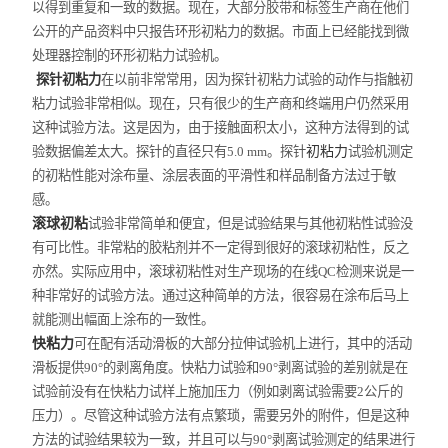
以得到重复和一致的数据。现在，大部分胶带和标签生产商在他们
公开的产品资料中只报告环形初粘力的数据。市面上已经能找到微
处理器控制的环形初粘力试验机。
探针初粘力
在以前非常常用，因为探针初粘力试验的动作与指触初
粘力试验非常相似。现在，只有很少的生产商和终端用户仍然采用
这种试验方法。这是因为，由于接触面积太小，这种方法得到的试
验数据偏差太大。探针的直径只有
5.0 mm
。探针
初粘力
试验机测定
的初粘性能对涂布量、涂层表面的平滑性和样品制备方法过于敏
感。
滚球初粘
试验非常简单和便宜，但是试验结果与其他初粘性试验没
有可比性。非常粘的胶粘剂并不一定得到很好的滚球初粘性，反之
亦然。实际应用中，滚球初粘性对生产现场的在线
QC
检测来说是一
种非常好的试验方法。通过这种简单的方法，很容易在涂布后马上
就能测出幅面上涂布的一致性。
快粘力
可在配有活动滑板的大部分拉伸试验机上进行，其中的活动
滑板提供
90°
的剥离角度。快粘力试验和
90°
剥离试验的差别就是在
试验前没有在快粘力试样上施加压力（例如剥离试验需要
2
公斤的
压力）。尽管这种试验方法有点繁琐，需要另外的附件，但是这种
方法的试验结果较为一致，并且可以与
90°
剥离试验测定的结果进行