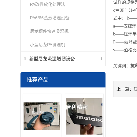
试样的规格为
PA改性软化处理法
σ＝3P[（1-v）
PA6/66蒸煮增湿设备
式中： h—
a——支撑环
尼龙镶件快速吸湿机
b——压环半
P——破坏载
小型尼龙PA调湿机
v——泊松比0
新型尼龙吸湿增韧设备
关键词：
抗
推荐产品
上一篇：