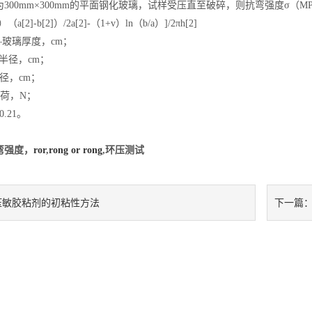
300mm×300mm的平面钢化玻璃，试样受压直至破碎，则抗弯强度σ（M
（a[2]-b[2]）/2a[2]-（1+v）ln（b/a）]/2πh[2]
—玻璃厚度，cm；
半径，cm；
径，cm；
荷，N；
.21。
弯强度，
ror
,
rong or rong
,环压测试
压敏胶粘剂的初粘性方法
下一篇