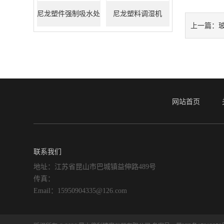
尼龙塑件强制吸水处
尼龙塑料调湿机
上一篇：
理机
网站首页
联系我们
地址：江苏省昆山市巴城镇益伸路489号
传真：
Email：15950904335@126.com