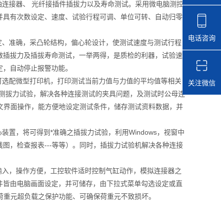
连接器、 光纤接插件插拔力以及寿命测试。采用微电脑测控
并具有次数设定、速度、试验行程可调、单位可转、自动归零
电话咨询
、准确，采凸轮结构，偏心轮设计，使测试速度与测试行程
做插拔力及插拔寿命测试，一举两得，是质检的利器，试验速
定，自动停止报警功能。
选配微型打印机，打印测试当前力值与力值的平均值等相关
关注微信
的测拔力试验，解决各种连接测试的夹具问题，及测试时公母连
，中文界面操作，能方便地设定测试条件，储存测试资料数据，并
，将可得到*准确之插拔力试验，利用Windows，视窗中
图，检查报表---等等）。同时，插拔力试验机解决各种连接
入，操作方便，工控软件适时控制气缸动作，模拟连接器之
件皆由电脑画面设定，并可储存，由下拉式菜单勾选设定或直
）荷重元超负载之保护功能、可确保荷重元不致损坏。