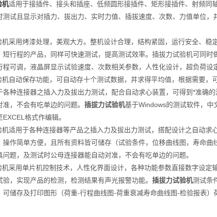
验机
适用于接插件、接头和插座、低频圆形接插件、矩形接插件、射频同轴
时测试且显示对插力、拔出力、实时力值、插拔速度、次数、力值单位，
机采用烤漆处理，美观大方。整机设计合理，结构紧固，运行安全、稳定
、短行程的产品，同样可快速测试，提高测试效率。插拔力试验机可同时
行程可调，液晶屏显示试验速度、次数相关参数，人性化设计，超负荷设
机自动保存功能，可自动存十个测试数据，并求得平均值，根据需要，可
于各种连接器之插入力及拔出力测试，配合自动求心装置，可得到*准确
对准，不会有吃单边的问题。
插拔力试验机
基于Windows的测试软件
EXCEL格式作编辑。
机适用于各种连接器等产品之插入力及拔出力测试，搭配设计之自动求心装置
，操作简单方便，且所有资料皆可储存（试验条件，位移曲线图，寿命曲线
具问题，及测试时公母连接器能自动对准，不会有吃单边的问题。
机采用单片机控制技术，人性化界面设计，各种功能参数直接数字设定输
试验，实现产品的检测，检测结果有声光报警功能。
插拔力试验机
测试条
，可储存及打印图形（荷重-行程曲线图-荷重衰减寿命曲线图-检验报表