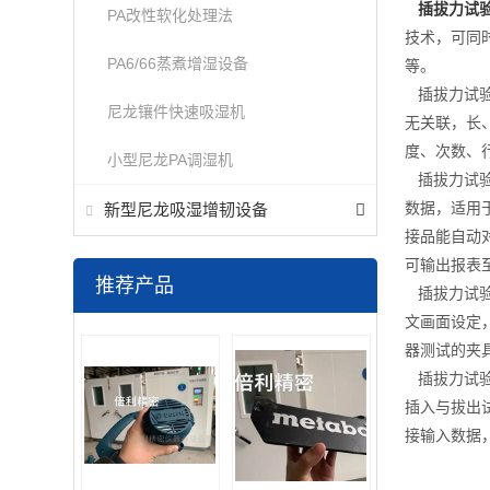
插拔力试
PA改性软化处理法
技术，可同
PA6/66蒸煮增湿设备
等。
插拔力试验
尼龙镶件快速吸湿机
无关联，长
度、次数、
小型尼龙PA调湿机
插拔力试验
数据，适用
新型尼龙吸湿增韧设备
接品能自动
可输出报表至
推荐产品
插拔力试验
文画面设定
器测试的夹
插拔力试验
插入与拔出
接输入数据