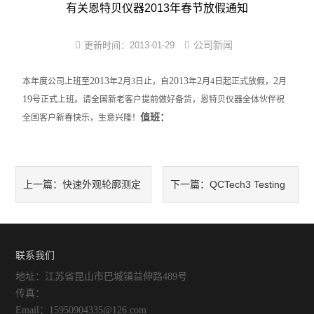
尼龙塑件强制吸水装置
有关恩特贝仪器2013年春节放假通知
尼龙制品调湿机
公司新闻
更新时间：
2013-01-29
PA改性软化处理法
2013
2
2013
2
2
本年度公司上班至
年
月3日止，自
年
月4
日起正式放假，
月
19
PA6/66蒸煮增湿设备
号正式上班。请全国新老客户提前做好备货，恩特贝仪器全体伙伴祝
值班：
全国客户新春快乐，生意兴隆！
尼龙镶件快速吸湿机
小型尼龙PA调湿机
快速外观轮廓测定
QCTech3 Testing
上一篇：
下一篇：
新型尼龙吸湿增韧设备
仪（ATP-2166A）
Software
联系我们
地址：江苏省昆山市巴城镇益伸路489号
传真：
Email：15950904335@126.com