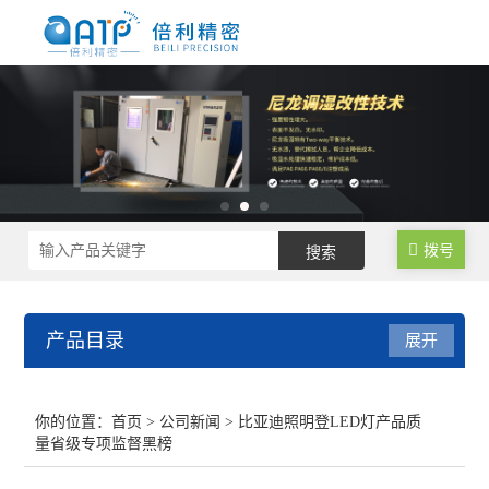
拨号
产品目录
展开
尼龙制品调湿水处理设备
你的位置：
首页
>
公司新闻
> 比亚迪照明登LED灯产品质
量省级专项监督黑榜
尼龙塑料调湿设备