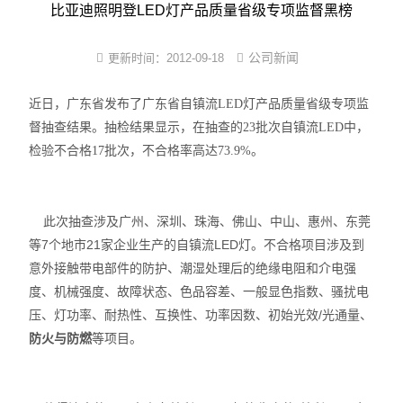
尼龙塑件强制吸水装置
比亚迪照明登LED灯产品质量省级专项监督黑榜
尼龙制品调湿机
公司新闻
更新时间：
2012-09-18
PA改性软化处理法
近日，广东省发布了广东省自镇流LED灯产品质量省级专项监
督抽查结果。抽检结果显示，在抽查的23批次自镇流LED中，
PA6/66蒸煮增湿设备
检验不合格17批次，不合格率高达73.9%。
尼龙镶件快速吸湿机
小型尼龙PA调湿机
此次抽查涉及广州、深圳、珠海、佛山、中山、惠州、东莞
等7个地市21家企业生产的自镇流LED灯。不合格项目涉及到
新型尼龙吸湿增韧设备
意外接触带电部件的防护、潮湿处理后的绝缘电阻和介电强
度、机械强度、故障状态、色品容差、一般显色指数、骚扰电
压、灯功率、耐热性、互换性、功率因数、初始光效/光通量、
防火与防燃
等项目。