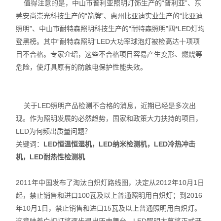
值得注意的是，中山市普利亚照明灯饰生产的“普利亚”、东
莞安尚崇光科技生产的“箭牌”、惠州比亚迪实业生产的“比亚迪
照明”、中山市耐特森照明科技生产的“耐特森照明”四*LED灯均
登黑榜。其中“耐特森照明”LED大功率球泡灯被检高达十项项
目不合格。专家介绍，这些不合格项目容易产生变形、燃烧等
危险，使灯具原有的防触电保护性能失效。
关于LED照明产品检测不合格的消息，近期已经是多次出
现。作为照明发展的必然趋势，国家和政策大力扶持的项目，
LED为何频出质量问题？
关键词：
LED恒温恒湿机，LED纳米检测机，LED冷热冲击
机，LED耐热性检测机
2011年中国发布了淘汰白炽灯路线图，决定从2012年10月1日
起，禁止销售和进口100瓦及以上普通照明用白炽灯；到2016
年10月1日，禁止销售和进口15瓦及以上普通照明用白炽灯。