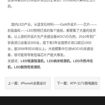
这意味着白炽灯将逐步退出历史舞台，LED照明大幕将正式开
启。
国内LED产业，从蓝宝石材料——GaN外延片——芯片——
封装晶粒——LED照明灯具的每个链结，都聚集了大量的投资
者。以上游的外延片生产关键设备MOCVD为例，2010年到厂
安装进口设备达300台，接下来3年全国预计进口超过1000
台，是2008年的10倍以上。大规模集中引进MOCVD关键设
备，很可能将导致低端芯片产能大爆发。
关键词：
LED恒温恒湿机，LED纳米检测机，LED冷热冲击
机，LED耐热性检测机
iPhone5全面设计
ATP-1171微电脑拉
上一篇：
下一篇：
图；
压力试验机