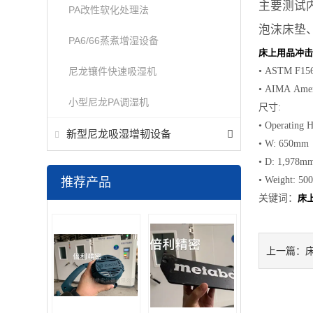
主要测试
PA改性软化处理法
泡沫床垫
PA6/66蒸煮增湿设备
床上用品冲击
尼龙镶件快速吸湿机
• ASTM F15
• AIMA Ameri
小型尼龙PA调湿机
尺寸
:
• Operating 
新型尼龙吸湿增韧设备
• W: 650mm
• D: 1,978m
• Weight: 50
推荐产品
关键词：
床
上一篇：