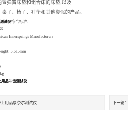
内置弹簧床垫
和
组合床
的床垫
,
以及
、桌子、椅子、衬垫和其他类似的产品
。
测试仪
符合标准
:
66
can Innersprings Manufacturers
Height: 3,615mm
m
0kg
上用品冲击测试仪
床上用品康奈尔测试仪
下一篇