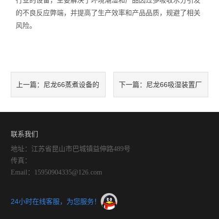
行业的设备，主要解决了环境潮湿和产品因过多吸收水分引发
的不良反应弊端，并提高了生产效率和产品品质，规避了相关
风险。
尼龙66蒸煮设备的
尼龙66吸湿装置厂
上一篇：
下一篇：
常见故障有哪些
家介绍湿度对尼龙的影响
联系我们
地址：江苏省昆山市巴城镇益伸路489号
传真：
Email：15950904335@126.com
24小时在线客服，为您服务！