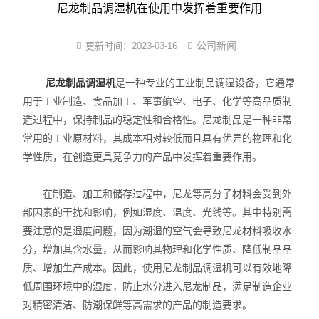
尼龙塑件强制吸水装置
尼龙制品调湿机在使用中发挥着重要作用
尼龙制品调湿机
公司新闻
更新时间：
2023-03-16
PA改性软化处理法
尼龙制品调湿机
是一种专业的工业制品调湿设备，它通常
用于工业制造、食品加工、军事航空、电子、化学等高品质制
PA6/66蒸煮增湿设备
造过程中，保持制品的稳定性和合格性。尼龙制品是一种非常
尼龙镶件快速吸湿机
常用的工业原材料，其成本相对较低而且具有优异的物理和化
学性质，在创造更具竞争力的产品中发挥着重要作用。
小型尼龙PA调湿机
在制造、加工和储存过程中，尼龙等高分子材料会受到外
新型尼龙吸湿增韧设备
部因素的干扰和影响，例如湿度、温度、光线等。其中特别需
要注意的是湿度问题，因为潮湿的空气会导致尼龙材料吸收水
分，增加其含水量，从而影响其物理和化学性质、降低制品品
质、增加生产成本。因此，使用尼龙制品调湿机可以有效地降
低周围环境中的湿度，防止水分进入尼龙制品，满足制造企业
对精密清洁、防潮保鲜等高需求的产品的制造要求。