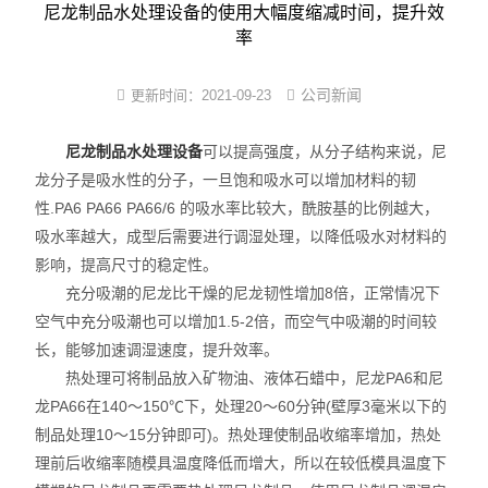
尼龙制品水处理设备的使用大幅度缩减时间，提升效
尼龙塑件强制吸水装置
率
尼龙制品调湿机
公司新闻
更新时间：
2021-09-23
PA改性软化处理法
尼龙制品水处理设备
可以提高强度，从分子结构来说，尼
PA6/66蒸煮增湿设备
龙分子是吸水性的分子，一旦饱和吸水可以增加材料的韧
尼龙镶件快速吸湿机
性.PA6 PA66 PA66/6 的吸水率比较大，酰胺基的比例越大，
吸水率越大，成型后需要进行调湿处理，以降低吸水对材料的
小型尼龙PA调湿机
影响，提高尺寸的稳定性。
充分吸潮的尼龙比干燥的尼龙韧性增加8倍，正常情况下
新型尼龙吸湿增韧设备
空气中充分吸潮也可以增加1.5-2倍，而空气中吸潮的时间较
长，能够加速调湿速度，提升效率。
热处理可将制品放入矿物油、液体石蜡中，尼龙PA6和尼
龙PA66在140～150℃下，处理20～60分钟(壁厚3毫米以下的
制品处理10～15分钟即可)。热处理使制品收缩率增加，热处
理前后收缩率随模具温度降低而增大，所以在较低模具温度下