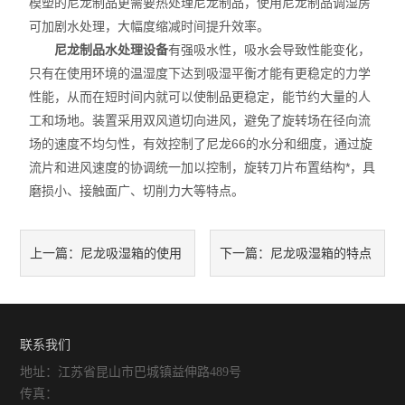
模塑的尼龙制品更需要热处理尼龙制品，使用尼龙制品调湿房
可加剧水处理，大幅度缩减时间提升效率。
尼龙制品水处理设备
有强吸水性，吸水会导致性能变化，
只有在使用环境的温湿度下达到吸湿平衡才能有更稳定的力学
性能，从而在短时间内就可以使制品更稳定，能节约大量的人
工和场地。装置采用双风道切向进风，避免了旋转场在径向流
场的速度不均匀性，有效控制了尼龙66的水分和细度，通过旋
流片和进风速度的协调统一加以控制，旋转刀片布置结构*，具
磨损小、接触面广、切削力大等特点。
尼龙吸湿箱的使用
尼龙吸湿箱的特点
上一篇：
下一篇：
能解决哪些难题？
和处理方法介绍
联系我们
地址：江苏省昆山市巴城镇益伸路489号
传真：