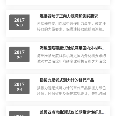
折疲劳性能的检测工具，通过该检测仪器可
查询和打印（荷重-位移、荷重-时间、位移-
以检测纸张的耐折次数和耐折度，该仪器同
时间、应力-应变、荷重-两点延伸）等曲线
时可以用于纺织品、塑料薄膜、线材等产品
连接器端子正向力規範和測試要求
及相关试验数据，设有过载保护、限位保护
2017
的耐折疲劳性能检测。柔性显示IEC耐折测
和峰值保持及试样拉断后自动回归初始位置
連接器在使用過程中會作用力產生，確定連
9-13
试仪是造纸生产企业、包装生产企业、纺织
等功能，可作拉、压...
接器的力量要求，保證連接器能穩固連接。
品生产企业、线材生产企业等等检测产品质
連接器的機械特性有：1.插拔力（Matingａ
量的理想检测工具。柔性显示IEC耐折测试
ndUnmatingforce）目的：確認連接器在使用
仪是以酸碱洗涤法原理，集酸、碱处理及冲
過程中產生的力量足以維持連接器功能和適
海绵压陷硬度试验机满足国内外材料要求的试验方法
洗于一体，采用全封闭电加温、加液、消
2017
合消費者的手感。測試方法：EIA-364-
煮、抽滤、冲洗的方法来测定粗纤维含量。
海绵压陷硬度试验机满足国内外材料要求的
9-7
13orMIL-STD-1344A,2013.1。測試要點：a.
操作时样品不需转移...
试验方法海绵压陷硬度试验机又称之为海绵
測試對像為整個連接器，fullass'y。b.測試作
压缩试验机、泡沫压陷硬度试验机，用于检
用軸為連接器正常使用的方向。c.除非特
测聚氨酯、汽车座椅、软质泡沫聚合物等海
別，測試速度定義為25.4mm/minute。規範
绵材料的拉伸强度、断后延伸率、撕裂强
插拔力是老式测力计的替代产品
要求：a.插入力一般...
2017
度、压陷比和压陷硬度试验数据，用于海绵
插拔力是老式测力计的替代产品插拔力绿色
9-4
厂家、沙发座椅、家具、大专院校及质检机
环保，环保省电及保护本机设计，关机时间
构。海绵压陷硬度试验机主要适用于软质泡
自由设定，可设定上下限及比较值做统计分
沫聚和材料如：海绵、泡沫等压陷硬度在国
析，超过比较值蜂鸣报警，2套安装尺寸，
家标准要求的A法、B法、C法下对标准尺寸
适应国内外多数测试机台，方便用户安装到
盖板四点弯曲测试仪长期稳定性好且节能
的海绵、泡沫等试样进行标准的测试，测出