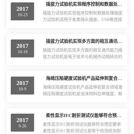
尼龙塑件强制吸水装置
插拔力试验机实现程序控制和数据处理
2017
插拔力试验机实现程序控制和数据处理插拔
10-23
尼龙制品调湿机
力试验机适用于各类插头插座、USB等连接
器的插拔试验之用，可实时显示连续值，插
PA改性软化处理法
入峰值，拔出峰值具有自动计数功能，行程
速度可随意调节，并且显示速度值，测试数
插拔力试验机实现多方面的相互通讯能力
PA6/66蒸煮增湿设备
2017
据可保存、查看、打印，可扩展连计算机，
插拔力试验机实现多方面的相互通讯能力插
10-19
是市场上目前zui适用的机型之一。插拔力试
尼龙镶件快速吸湿机
拔力试验机是电子技术与机械传动相结合的
验机适用于各种连接器之插入力及拔出力测
新型材料试验机，它具有宽广准确的加载速
试.配合自动求心装置，可得到*准确的测拔
小型尼龙PA调湿机
度和测力范围，对载荷、变形、位移的测量
力试验，基于Windows的测试软件，中文界
和控制有较高的精度和灵敏度，还可以进行
海绵压陷硬度试验机产品延伸到复合领域
面操作，能方便地设定测试条件，储存测试
2017
新型尼龙吸湿增韧设备
等速加载、等速变形、等速位移的自动控制
资料数据(试验条件，位移曲线图，寿命曲
海绵压陷硬度试验机产品延伸到复合领域海
10-9
试验，并有低周载荷循环、变形循环、位移
线图，检查...
绵压陷硬度试验机是泡沫材料拉伸强度、断
循环的功能。插拔力试验机主要适用于试验
裂伸长率、撕裂强度、泡沫压陷硬度、力学
负荷低于5kN的非金属材料试验，用于各种
性能试验，海绵压陷硬度试验机配有品牌计
非金属材料试样的拉伸、剥离、撕裂等试
算机、变频电机驱动系统及功能齐全的通用
柔性显示IEC耐折测试仪能够符合预定要求
验，以及一些产品的特殊试验，采用高速
2017
试验软件，用户可以根据具体试样自行的编
DSP平台，其高集成度、*的控制、数据处
柔性显示IEC耐折测试仪能够符合预定要求
9-26
辑适合的试验方法，可以非常方便地完成试
理能力、高可靠性，是采用...
柔性显示IEC耐折测试仪是用于检测纸张耐
验功能。海绵压陷硬度试验机试验结果可以