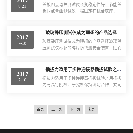
2017
机台上使用，按键配置及操作简单明了使用
海绵、泡沫等材料的压陷硬度。海绵压陷硬
盖板四点弯曲测试仪长期稳定性好且节能盖
8-21
方便；并可安装于各种试验机台及夹具作为
度试验机适用于测定软质海...
板四点弯曲测试仪一端固定在机台底座，一
试验机使用。插拔力串口输出功能，搭配免
端随仪器中梁上下移动，点测试时上面的防
费赠送的配套同步软件，可将测试数据通过
护罩随中梁下降，自动达到防护的目的，自
数据线输入电脑得到测试，是小型简便的推
动完成测试，自动计算结果，十几种单位转
玻璃静压测试仪成为理想的产品选择
力，拉力测试仪器，具有设计精细，携带方
2017
换。盖板四点弯曲测试仪测试转换简单，做
便，峰值保持，两种单位同时显示等优点。
玻璃静压测试仪成为理想的产品选择玻璃静
7-18
三点测试时只需把其中一条杆移到旁边就行
插拔力广泛应用于高低压电...
压测试仪标配的碎片防飞溅安全装置，贴心
了，测试夹具具备自动求平衡功能，保证测
的保护测试人员的安全，轻巧方便的跨度移
试数据的，保护操作人员的安全，防止盖板
动装置，省力，轻便，，标有刻度及零点，
碎片飞出伤害操作人员，下夹具下装有接碎
方便测试人员调整跨距，于检测玻璃、陶
插拔力适用于多种连接器插拔试验之用
盖板试样的装置，方便操作人员测试完后清
2017
瓷、塑料、玻璃钢等材料的三轴、四轴静压
理。盖板四点弯曲测试仪适用于航空航天、
插拔力适用于多种连接器插拔试验之用插拔
7-10
试验等物理力学性能测试分析研究，可根据
石油化工、机械制造、金属...
力与高等院校、研究所保持密切合作，共同
客户产品要求按标准进行试验和提供数据，
研发高精度全自动插拔力试验机软、硬件设
控制系统软件自动采集处理试验数据，绘制
备，拥有多项高精度全自动插拔力试验机的
多种曲线并打印试验报告，测控软件也可按
及著作权，保证了插拔力厂的高精度全自动
用户要求扩展功能。玻璃静压测试仪可测试
首页
上一页
下一页
末页
插拔力试验机在业内产品中处于水平。插拔
橡、塑料、皮革、金属、尼龙线、织物、纸
力适用于各种连接器之插入力及拔出力测
及航空、包装、建筑、石化、...
试，提供各种连接器夹治具及搭配自动求心
装置，将可得到*准确之高精度全自动插拔