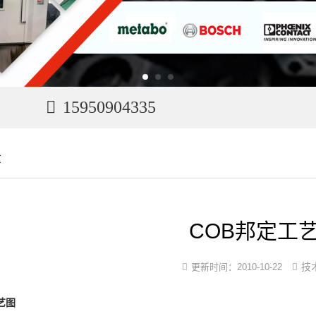
15950904335
章
COB邦定工
技
更新时间：
2010-10-22
艺图