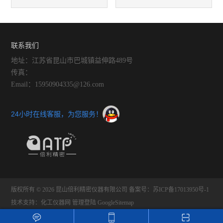
南：PA6/PA66/结构件/注塑专
湿机运行效率下降怎么办？
用型号价格、供应商厂家全解
联系我们
地址：江苏省昆山市巴城镇益伸路489号
析
传真：
Email：15950904335@126.com
24小时在线客服，为您服务！
版权所有 © 2026 昆山倍利精密仪器有限公司
备案号：苏ICP备17013950号-1
技术支持：
化工仪器网
管理登陆
GoogleSitemap