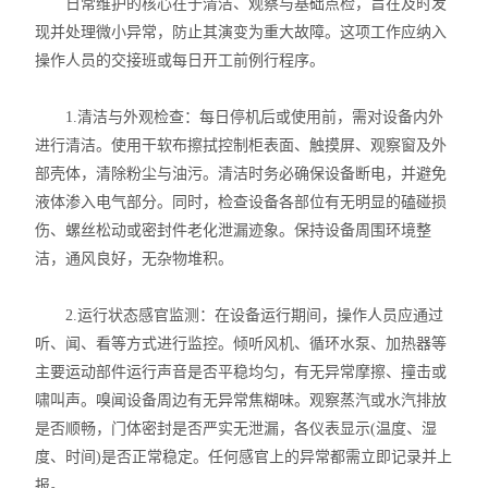
日常维护的核心在于清洁、观察与基础点检，旨在及时发
现并处理微小异常，防止其演变为重大故障。这项工作应纳入
操作人员的交接班或每日开工前例行程序。
1.清洁与外观检查：每日停机后或使用前，需对设备内外
进行清洁。使用干软布擦拭控制柜表面、触摸屏、观察窗及外
部壳体，清除粉尘与油污。清洁时务必确保设备断电，并避免
液体渗入电气部分。同时，检查设备各部位有无明显的磕碰损
伤、螺丝松动或密封件老化泄漏迹象。保持设备周围环境整
洁，通风良好，无杂物堆积。
2.运行状态感官监测：在设备运行期间，操作人员应通过
听、闻、看等方式进行监控。倾听风机、循环水泵、加热器等
主要运动部件运行声音是否平稳均匀，有无异常摩擦、撞击或
啸叫声。嗅闻设备周边有无异常焦糊味。观察蒸汽或水汽排放
是否顺畅，门体密封是否严实无泄漏，各仪表显示(温度、湿
度、时间)是否正常稳定。任何感官上的异常都需立即记录并上
报。