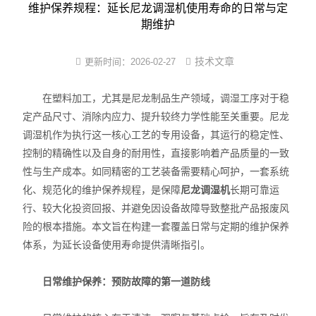
维护保养规程：延长尼龙调湿机使用寿命的日常与定
尼龙塑件强制吸水装置
期维护
尼龙制品调湿机
技术文章
更新时间：
2026-02-27
PA改性软化处理法
在塑料加工，尤其是尼龙制品生产领域，调湿工序对于稳
PA6/66蒸煮增湿设备
定产品尺寸、消除内应力、提升较终力学性能至关重要。尼龙
尼龙镶件快速吸湿机
调湿机作为执行这一核心工艺的专用设备，其运行的稳定性、
控制的精确性以及自身的耐用性，直接影响着产品质量的一致
小型尼龙PA调湿机
性与生产成本。如同精密的工艺装备需要精心呵护，一套系统
化、规范化的维护保养规程，是保障
尼龙调湿机
长期可靠运
新型尼龙吸湿增韧设备
行、较大化投资回报、并避免因设备故障导致整批产品报废风
险的根本措施。本文旨在构建一套覆盖日常与定期的维护保养
体系，为延长设备使用寿命提供清晰指引。
日常维护保养：预防故障的第一道防线