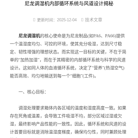
尼龙塑件强制吸水装置
尼龙调湿机内部循环系统与风道设计揭秘
尼龙制品调湿机
技术文章
更新时间：
2025-12-04
PA改性软化处理法
尼龙调湿机
的核心使命是为尼龙制品(如PA6、PA66)提供
一个温湿度均匀、可控的环境，使其充分吸湿，达到尺寸稳
PA6/66蒸煮增湿设备
定、韧性增强的理想状态。而实现这一目标的关键，不在于简
尼龙镶件快速吸湿机
单的“加热加湿”，而在于其精密的内部循环系统与科学的风道
设计。这如同人体的血液循环系统，决定了“营养”(热湿空气)
小型尼龙PA调湿机
能否高效、均匀地输送到每一个“细胞”(工件)。
新型尼龙吸湿增韧设备
一、核心目标：
调湿处理要求箱体内各区域的温度和湿度高度一致。如果
存在死角或温差，会导致工件吸湿不均，部分区域过湿或欠
湿，最终影响产品性能的一致性。因此，循环系统和风道的设
计首要目标就是消除温湿度梯度，确保均匀性，同时兼顾处理