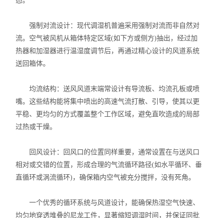
态。
强制对流设计：现代调湿机普遍采用强制对流而非自然对
流。空气被风机从箱体特定区域(如下方或侧方)抽出，经过加
热器和加湿器进行温湿度调节后，再通过精心设计的风道系统
送回箱体。
均流结构：送风风道末端常设计有导流板、均流孔板或喷
嘴。这些结构能将集中喷出的高速气流打散、引导，使其以更
平稳、更均匀的方式覆盖整个工作区域，避免直吹造成的局部
过热或干燥。
回风设计：回风口的位置同样重要，通常设置在与送风口
相对或交错的位置，形成合理的气流循环路径(如水平循环、垂
直循环或涡流循环)，确保箱内空气被充分搅拌，没有死角。
一个优秀的循环系统与风道设计，能确保热湿空气快速、
均匀地穿透堆叠的尼龙工件，显著缩短调湿时间，并保证同批