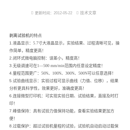
尼龙塑件强制吸水装置
技术文章
更新时间：
2012-05-22
尼龙制品调湿机
PA改性软化处理法
的特点
剥离试验机
PA6/66蒸煮增湿设备
1.液晶显示：
5.7寸大液晶显示，实验结果、过程清晰可见，操
作简单，精度更高！
尼龙镶件快速吸湿机
2.闭环式微电脑控制：误差小，精度高！
3.无级调速可在
1—500 mm/min范围内任意设定精度！
小型尼龙PA调湿机
4.量程范围更广：
50N、100N、300N、500N可以任意选择！
新型尼龙吸湿增韧设备
5.试验曲线显示：实验过程可显示曲线（力值、位移），结果
分析更具科学性，效果更好，准确度更高！
6.连接微型打印机：可实现实验日期、试验结果，直接及时打
印！
7.峰值保持：具有试验力值保持功能，查看实验结果更加方
便！
8.过载保护：超过试验机量程的试验，试验机自动启动过载保