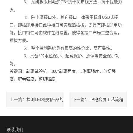
3
： 系统板采用4层PCB*抗干扰布线方法，抗干扰能力
强。
4： 除电源接口外，其它接口一律采用标准USB式接
口，即插即用接口此种接口可实现热插拔，即具有即插即用功
能。接口特性可由软件在线设置。使得各接口布局工整合理，
插拔方便。
5： 整个控制系统具有很高的性价比、高可靠性。
6
：具备*的限位保护、超载保护、急停等安全保护功
能。
关键词：
剥离试验机
，
180°
剥离强度
，
T
剥离
强度
，
剪切强
度
，
解卷强度
，
剪切强度
检测LED照明产品的
TP电容屏工艺流程
上一篇：
下一篇：
可靠性试验方案
图（苹果4代）
联系我们