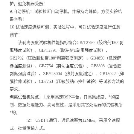
护，避免机器受伤！
9.自动停机：试验拉断自动停机，并保持力峰值，方便实验结
果查看！
10.试验速度连续可调：实验过程中，可对试验速度进行任意
调节！
该剥离强度试验机性能指标符合
GB/T2790（胶粘剂
180°
剥
离强度
试验），GB/T2791（胶粘剂
T
剥离
强度
试验）、
GB2792（压敏胶粘带180°剥离强度测定）、GB4850（低速
解
卷强度
测试）、GB7754（
剪切强度
试验）、GB8808（复合膜
剥离强度试验）、ZBY28004（热封强度测定）、GB13022（薄
膜拉伸试验）、GB7753（压敏胶粘带
拉伸试验
）等试验方法的
要求。
优点：
剥离试验机
1.采用高速DSP平台，其高集成度、*的控
制、数据处理能力、高可靠性，是采用其它处理器的试验机所
*的。
2：
USB1.1通讯，通讯速率为12Mb/s，采用全速模
式，批量传输方式。