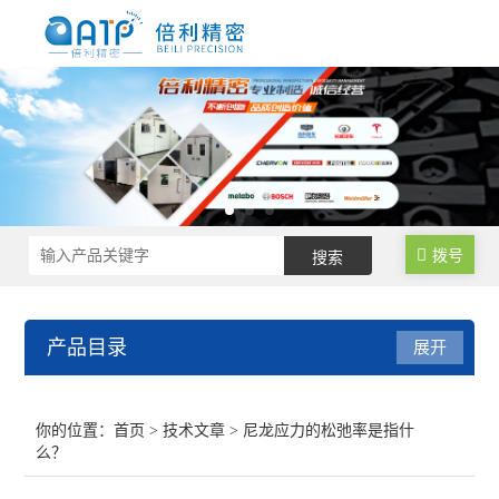
拨号
产品目录
展开
尼龙制品调湿水处理设备
你的位置：
首页
>
技术文章
> 尼龙应力的松弛率是指什
么？
尼龙塑料调湿设备