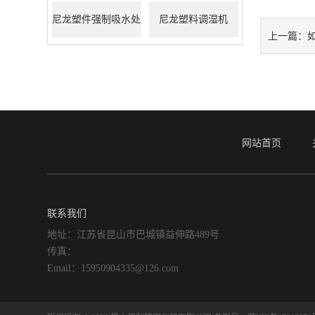
尼龙塑件强制吸水处
尼龙塑料调湿机
上一篇：
理机
网站首页
联系我们
地址：江苏省昆山市巴城镇益伸路489号
传真：
Email：15950904335@126.com