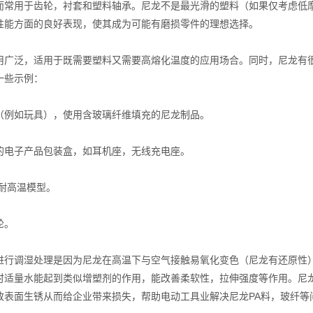
而常用于齿轮，衬套和塑料轴承。尼龙不是最光滑的塑料（如果仅考虑低摩
性能方面的良好表现，使其成为可能有磨损零件的理想选择。
泛，适用于既需要塑料又需要高熔化温度的应用场合。同时，尼龙有很
一些示例：
如玩具），使用含玻璃纤维填充的尼龙制品。
子产品包装盒，如耳机座，无线充电座。
耐高温模型。
轮。
调湿处理是因为尼龙在高温下与空气接触易氧化变色（尼龙有还原性）
时适量水能起到类似增塑剂的作用，能改善柔软性，拉伸强度等作用。尼
致表面生锈从而给企业带来损失，帮助电动工具业解决尼龙PA料，玻纤等