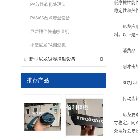
低摩擦性能
PA改性软化处理法
稳定性和热
PA6/66蒸煮增湿设备
尼龙应用广
尼龙镶件快速吸湿机
料。以下是
小型尼龙PA调湿机
消费品（例
新型尼龙吸湿增韧设备
耐冲击的电
推荐产品
3D打印
传动齿
尼龙要进行
寸稳定，同
处理好会导