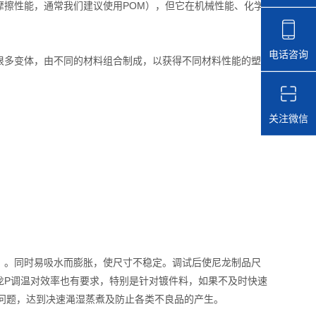
擦性能，通常我们建议使用POM），但它在机械性能、化学
电话咨询
多变体，由不同的材料组合制成，以获得不同材料性能的塑
关注微信
。同时易吸水而膨胀，使尺寸不稳定。调试后使尼龙制品尺
龙P调温对效率也有要求，特别是针对镀件料，如果不及时快速
问题，达到决速渑湿蒸煮及防止各类不良品的产生。