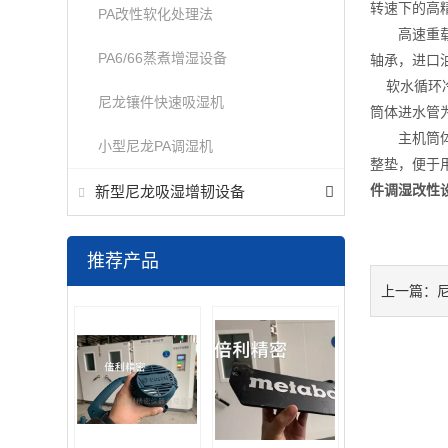
转速下的高
PA改性软化处理法
高速重载硬
PA6/66蒸煮增湿设备
轴承，进口
软水循环冷
尼龙镶件快速吸湿机
筒体进水管
主机筒体部
小型尼龙PA调湿机
整垫，便于
件调湿改性
新型尼龙吸湿增韧设备
推荐产品
上一篇：