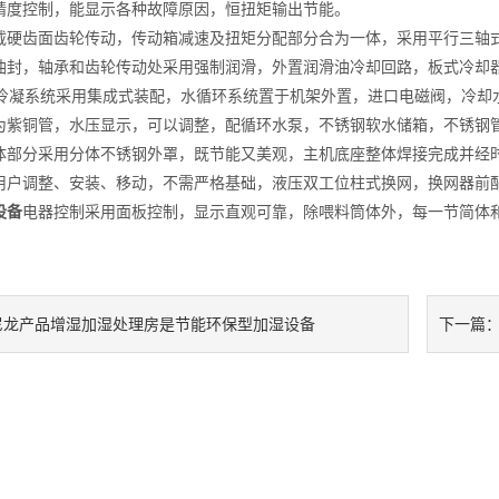
精度控制，能显示各种故障原因，恒扭矩输出节能。
齿面齿轮传动，传动箱减速及扭矩分配部分合为一体，采用平行三轴式
油封，轴承和齿轮传动处采用强制润滑，外置润滑油冷却回路，板式冷却
凝系统采用集成式装配，水循环系统置于机架外置，进口电磁阀，冷却
为紫铜管，水压显示，可以调整，配循环水泵，不锈钢软水储箱，不锈钢管路
分采用分体不锈钢外罩，既节能又美观，主机底座整体焊接完成并经时
用户调整、安装、移动，不需严格基础，液压双工位柱式换网，换网器前
设备
电器控制采用面板控制，显示直观可靠，除喂料筒体外，每一节简体
尼龙产品增湿加湿处理房是节能环保型加湿设备
下一篇