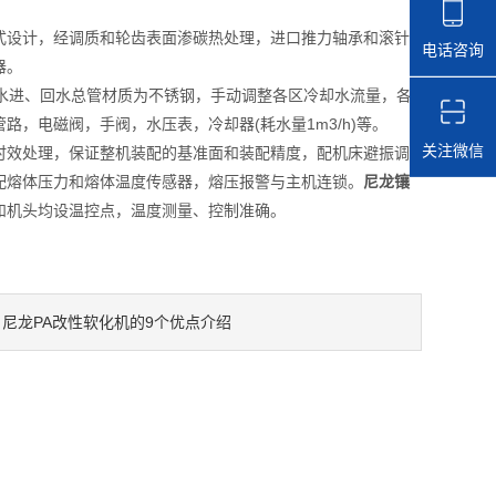
设计，经调质和轮齿表面渗碳热处理，进口推力轴承和滚针
电话咨询
器。
水进、回水总管材质为不锈钢，手动调整各区冷却水流量，各
，电磁阀，手阀，水压表，冷却器(耗水量1m3/h)等。
关注微信
效处理，保证整机装配的基准面和装配精度，配机床避振调
配熔体压力和熔体温度传感器，熔压报警与主机连锁。
尼龙镶
和机头均设温控点，温度测量、控制准确。
尼龙PA改性软化机的9个优点介绍
：