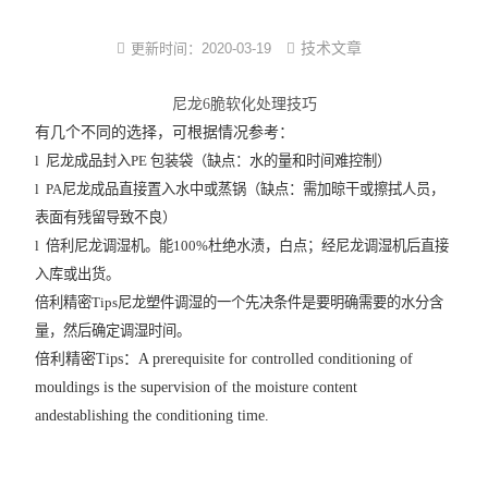
尼龙塑件强制吸水装置
技术文章
更新时间：
2020-03-19
尼龙制品调湿机
尼龙6脆软化处理技巧
PA改性软化处理法
有几个不同的选择，可根据情况参考：
PA6/66蒸煮增湿设备
l
尼龙成品封入PE 包装袋（缺点：水的量和时间难控制）
l
PA
尼龙成品直接置入水中或蒸锅（缺点：需加晾干或擦拭人员，
尼龙镶件快速吸湿机
表面有残留导致不良）
l
倍利尼龙调湿机。能100%杜绝水渍，白点；经尼龙调湿机后直接
小型尼龙PA调湿机
入库或出货。
新型尼龙吸湿增韧设备
倍利精密Tips尼龙塑件调湿的一个先决条件是要明确需要的水分含
量，然后确定调湿时间。
倍利精密Tips：A prerequisite for controlled conditioning of
mouldings is the supervision of the moisture content
andestablishing the conditioning time.