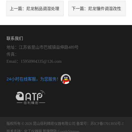
尼龙制品调湿处理
尼龙镶件调湿改性
上一篇：
下一篇：
机保证系统的正常工作
设备具有优良的耐磨性
联系我们
地址：江苏省昆山市巴城镇益伸路489号
传真：
Email：15950904335@126.com
24小时在线客服，为您服务！
版权所有 © 2026 昆山倍利精密仪器有限公司
备案号：苏ICP备17013950号-1
技术支持：
化工仪器网
管理登陆
GoogleSitemap