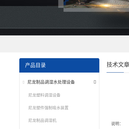
技术文
产品目录
尼龙制品调湿水处理设备
尼龙塑料调湿设备
尼龙塑件强制吸水装置
尼龙制品调湿机
说明：