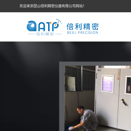
欢迎来到昆山倍利精密仪器有限公司网站！