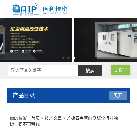
拨号
产品目录
展开
尼龙制品调湿水处理设备
你的位置：
首页
>
技术文章
> 盖板四点弯曲测试仪行业独
树一帜不可替代
尼龙塑料调湿设备