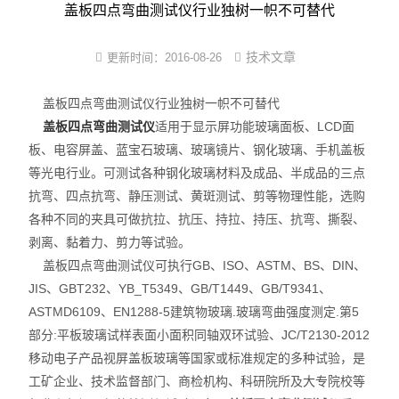
尼龙塑件强制吸水装置
盖板四点弯曲测试仪行业独树一帜不可替代
尼龙制品调湿机
技术文章
更新时间：
2016-08-26
PA改性软化处理法
盖板四点弯曲测试仪行业独树一帜不可替代
盖板四点弯曲测试仪
适用于显示屏功能玻璃面板、LCD面
PA6/66蒸煮增湿设备
板、电容屏盖、蓝宝石玻璃、玻璃镜片、钢化玻璃、手机盖板
尼龙镶件快速吸湿机
等光电行业。可测试各种钢化玻璃材料及成品、半成品的三点
抗弯、四点抗弯、静压测试、黄斑测试、剪等物理性能，选购
小型尼龙PA调湿机
各种不同的夹具可做抗拉、抗压、持拉、持压、抗弯、撕裂、
剥离、黏着力、剪力等试验。
新型尼龙吸湿增韧设备
盖板四点弯曲测试仪可执行GB、ISO、ASTM、BS、DIN、
JIS、GBT232、YB_T5349、GB/T1449、GB/T9341、
ASTMD6109、EN1288-5建筑物玻璃.玻璃弯曲强度测定.第5
部分:平板玻璃试样表面小面积同轴双环试验、JC/T2130-2012
移动电子产品视屏盖板玻璃等国家或标准规定的多种试验，是
工矿企业、技术监督部门、商检机构、科研院所及大专院校等