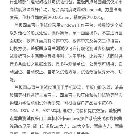
行业和部门理想的检测与试验设备。
盖板四点弯曲测试仪
采用
高精度滚珠丝杆传动，配合高精度防爆型Loadcell，力量准确
度高，位移准确度高达0.001mm，精度高达0.001g。
盖板四点弯曲测试仪采用windows工作平台，参数设定全部
以对话框的形式处理，操作简单，单一画面操作，不需进行画
面切换，软体介面具有简体中文、繁体中文及英文三种语言，
切换方便。
盖板四点弯曲测试仪
可自行规化测试表格模式，测
试数据可在主画面中直接呼叫，选用平移、比较等方式同时进
行多条曲线之数据比较，具多种测量单位，公英制可切换；自
动回位、自动校正、自定义试验方法、试验数据运算分析、功
能。
盖板四点弯曲测试仪适用于手机玻璃、平板电脑玻璃、液晶
玻璃等材料进行三点弯曲、四点弯曲和压缩和拉伸试验等静态
物理力学性能测试分析研究，可根据客户产品要求按GB、
DIN、ISO、JIS、ASTM等标准进行试验和提供数据。
盖板四
点弯曲测试仪
采用计算机控制windows操作系统使试验数据曲
线动态显示, 能自动求取zui大力、zui大变形、弯曲应力、弯曲